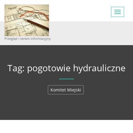
Toggle
navigat
Przegląd i serwis informacyjny
Tag: pogotowie hydrauliczne
Komitet Miejski