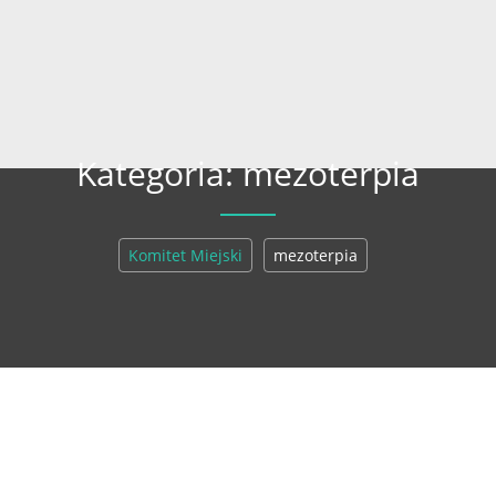
Kategoria: mezoterpia
Komitet Miejski
mezoterpia