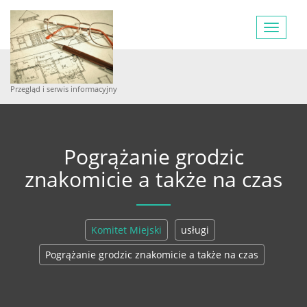
Toggle
navigat
Przegląd i serwis informacyjny
Pogrążanie grodzic
znakomicie a także na czas
Komitet Miejski
usługi
Pogrążanie grodzic znakomicie a także na czas