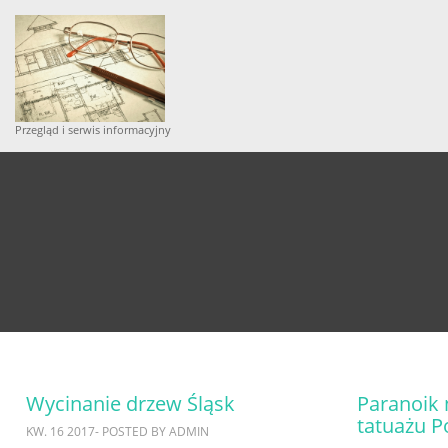
Przegląd i serwis informacyjny
Wycinanie drzew Śląsk
Paranoik 
tatuażu 
KW. 16 2017- POSTED BY ADMIN