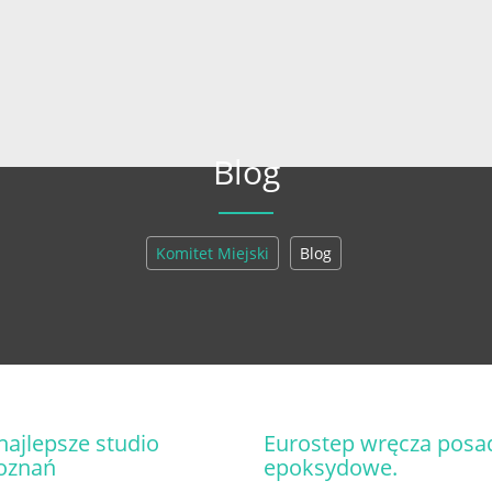
Blog
Komitet Miejski
Blog
najlepsze studio
Eurostep wręcza posa
Poznań
epoksydowe.