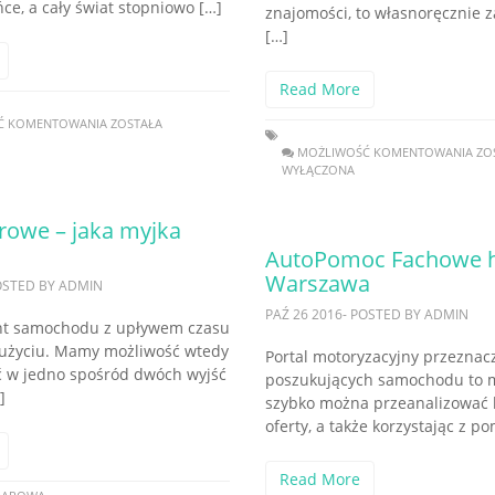
ńce, a cały świat stopniowo […]
znajomości, to własnoręcznie 
[…]
Read More
Ć KOMENTOWANIA
ZOSTAŁA
MOŻLIWOŚĆ KOMENTOWANIA
ZO
WYŁĄCZONA
rowe – jaka myjka
AutoPomoc Fachowe 
Warszawa
POSTED BY ADMIN
PAŹ 26 2016- POSTED BY ADMIN
nt samochodu z upływem czasu
zużyciu. Mamy możliwość wtedy
Portal motoryzacyjny przeznacz
 w jedno spośród dwóch wyjść
poszukujących samochodu to m
]
szybko można przeanalizować 
oferty, a także korzystając z p
Read More