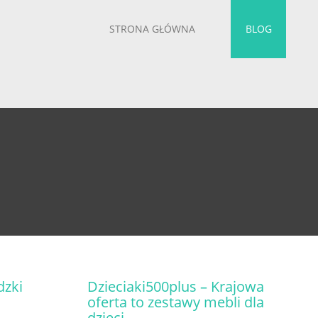
STRONA GŁÓWNA
BLOG
dzki
Dzieciaki500plus – Krajowa
oferta to zestawy mebli dla
dzieci