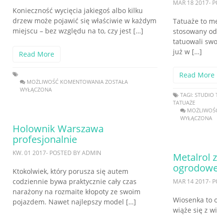
MAR 18 2017- 
Konieczność wycięcia jakiegoś albo kilku
drzew może pojawić się właściwie w każdym
Tatuaże to me
miejscu – bez względu na to, czy jest […]
stosowany od
tatuowali sw
już w […]
Read More
Read More
MOŻLIWOŚĆ KOMENTOWANIA
ZOSTAŁA
WYŁĄCZONA
TAGI:
STUDIO 
TATUAŻE
MOŻLIWOŚ
WYŁĄCZONA
Holownik Warszawa
profesjonalnie
KW. 01 2017- POSTED BY ADMIN
Metalrol
ogrodowe
Ktokolwiek, który porusza się autem
codziennie bywa praktycznie cały czas
MAR 14 2017- 
narażony na rozmaite kłopoty ze swoim
Wiosenka to o
pojazdem. Nawet najlepszy model […]
wiąże się z w