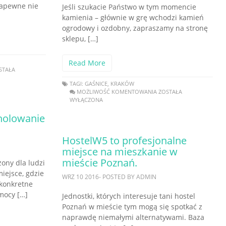
zapewne nie
Jeśli szukacie Państwo w tym momencie
kamienia – głównie w grę wchodzi kamień
ogrodowy i ozdobny, zapraszamy na stronę
sklepu, […]
Read More
STAŁA
TAGI:
GAŚNICE
,
KRAKÓW
MOŻLIWOŚĆ KOMENTOWANIA
ZOSTAŁA
WYŁĄCZONA
holowanie
HostelW5 to profesjonalne
miejsce na mieszkanie w
mieście Poznań.
ony dla ludzi
iejsce, gdzie
WRZ 10 2016- POSTED BY ADMIN
konkretne
omocy […]
Jednostki, których interesuje tani hostel
Poznań w mieście tym mogą się spotkać z
naprawdę niemałymi alternatywami. Baza