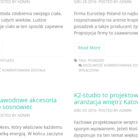
POSTED BY ADMIN
GRU 28 2016- POSTED BY ADMIN
toda zdobienia swojego ciała,
Firma Eurostep Poland to najba
 całych wieków. Ludzie
rozpoznawalny na arenie krajow
oje ciało w ten sposób zapewne
posadzek a także producent ży
Propozycja firmy to zaawansow
Read More
TATUAŻU
,
TAGI:
POSADZKI
MOŻLIWOŚĆ KOMENTOWANIA
ZO
Ć KOMENTOWANIA
ZOSTAŁA
WYŁĄCZONA
K2-studio to projektow
 zawodowe akcesoria
aranżacja wnętrz Kato
 sosnowiec
GRU 03 2016- POSTED BY ADMIN
POSTED BY ADMIN
Fachowe projektowanie wnętrz
kres, który właściwie każdemu
sporym wyzwaniem. Jeżeli ktoś
ielką energią. W końcu zaczyna
dysponuje na ten temat większ