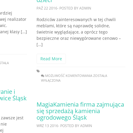
PAŹ 22 2016- POSTED BY ADMIN
rdziej
ej realizator
Rodziców zainteresowanych w tej chwili
wic.
meblami, które są naprawdę solidne,
anej klasy […]
świetnie wyglądające, a oprócz tego
bezpieczne oraz niewygórowane cenowo –
[…]
Read More
STAŁA
MOŻLIWOŚĆ KOMENTOWANIA
ZOSTAŁA
WYŁĄCZONA
anie i
wice Śląsk
MagiaKamienia firma zajmująca
się sprzedażą kamienia
ogrodowego Śląsk
 zawsze jest
 nie
WRZ 13 2016- POSTED BY ADMIN
ej